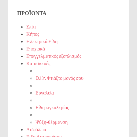
ΠΡΟΪΌΝΤΑ
Σπίτι
Κήπος
Ηλεκτρικά Είδη
Εποχιακά
Επαγγελματικός εξοπλισμός
Κατασκευές
D.I.Y. Φτιάξτο μονός σου
Εργαλεία
Είδη κιγκαλερίας
Ψύξη-θέρμανση
Ασφάλεια
Είδη Αυτοκινήτου