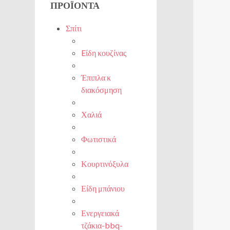
ΠΡΟΪΌΝΤΑ
Σπίτι
Eίδη κουζίνας
Έπιπλα κ
διακόσμηση
Χαλιά
Φωτιστικά
Κουρτινόξυλα
Είδη μπάνιου
Ενεργειακά
τζάκια-bbq-