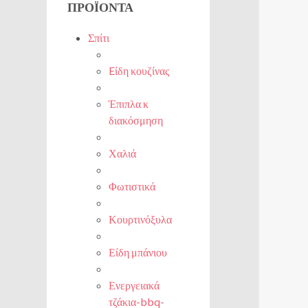
ΠΡΟΪΌΝΤΑ
Σπίτι
Eίδη κουζίνας
Έπιπλα κ
διακόσμηση
Χαλιά
Φωτιστικά
Κουρτινόξυλα
Είδη μπάνιου
Ενεργειακά
τζάκια-bbq-