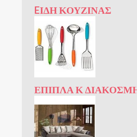
EΊΔΗ ΚΟΥΖΊΝΑΣ
ΈΠΙΠΛΑ Κ ΔΙΑΚΌΣΜ