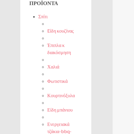
ΠΡΟΪΌΝΤΑ
Σπίτι
Eίδη κουζίνας
Έπιπλα κ
διακόσμηση
Χαλιά
Φωτιστικά
Κουρτινόξυλα
Είδη μπάνιου
Ενεργειακά
τζάκια-bbq-